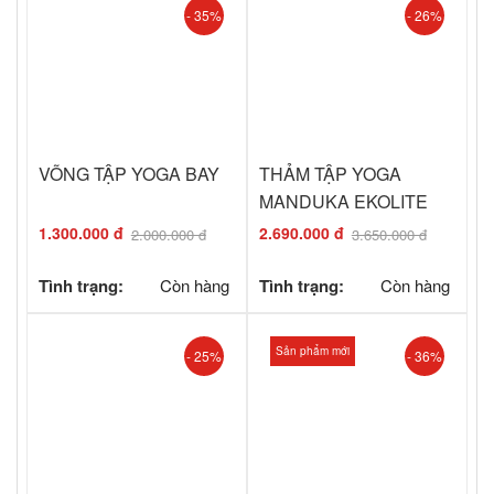
- 35%
- 26%
VÕNG TẬP YOGA BAY
THẢM TẬP YOGA
MANDUKA EKOLITE
4MM
1.300.000 đ
2.690.000 đ
2.000.000 đ
3.650.000 đ
Tình trạng:
Còn hàng
Tình trạng:
Còn hàng
Sản phẩm mới
- 25%
- 36%