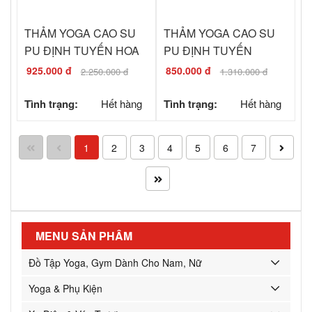
THẢM YOGA CAO SU
THẢM YOGA CAO SU
PU ĐỊNH TUYẾN HOA
PU ĐỊNH TUYẾN
VĂN PRO-CARE - MÀU
SUNNY (TẶNG KÈM
925.000 đ
850.000 đ
2.250.000 đ
1.310.000 đ
XANH DƯƠNG
TÚI ĐỰNG THẢM)
Tình trạng:
Hết hàng
Tình trạng:
Hết hàng
1
2
3
4
5
6
7
MENU SẢN PHẨM
Đồ Tập Yoga, Gym Dành Cho Nam, Nữ
Yoga & Phụ Kiện