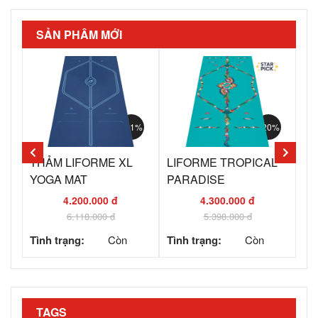
SẢN PHẨM MỚI
0%
- 31%
- 20%
THẢM LIFORME XL
LIFORME TROPICAL
LI
YOGA MAT
PARADISE
G
4.200.000 đ
4.300.000 đ
6.118.000 đ
5.398.000 đ
Tình trạng:
Còn
Tình trạng:
Còn
Tì
hàng
hàng
TAGS