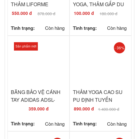
THẢM LIFORME
YOGA, THẢM GẤP DU
LỊCH PROLITE
550.000 đ
100.000 đ
878.000 đ
180.000 đ
Tình trạng:
Còn hàng
Tình trạng:
Còn hàng
Sản phẩm mới
- 36%
BĂNG BẢO VỆ CÁNH
THẢM YOGA CAO SU
TAY ADIDAS ADSL-
PU ĐỊNH TUYẾN
1301BK
SUNNY GOLD 2024
359.000 đ
890.000 đ
1.400.000 đ
(TẶNG KÈM TÚI ĐỰNG
THẢM)
Tình trạng:
Còn hàng
Tình trạng:
Còn hàng