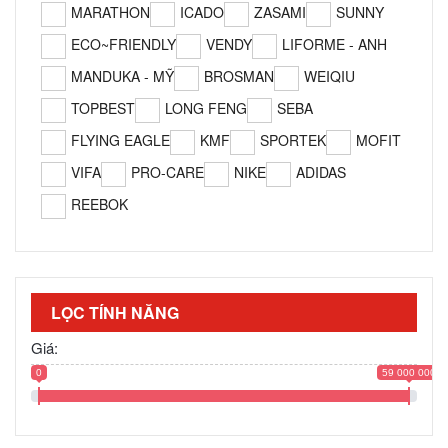
MARATHON
ICADO
ZASAMI
SUNNY
ECO~FRIENDLY
VENDY
LIFORME - ANH
MANDUKA - MỸ
BROSMAN
WEIQIU
TOPBEST
LONG FENG
SEBA
FLYING EAGLE
KMF
SPORTEK
MOFIT
VIFA
PRO-CARE
NIKE
ADIDAS
REEBOK
LỌC TÍNH NĂNG
Giá:
0
59 000 000