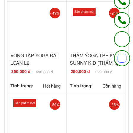
Sản phẩm mới
- 49%
- 24%
VÒNG TẬP YOGA ĐÀI
THẢM YOGA TPE 6MM
LOAN L2
SUNNY KID (THẢM TẬP
TRẺ EM)
350.000 đ
250.000 đ
690.000 đ
329.000 đ
Tình trạng:
Hết hàng
Tình trạng:
Còn hàng
Sản phẩm mới
- 59%
- 35%