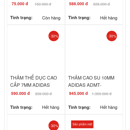
TRƯNG BÀY)
75.000 đ
588.000 đ
150.000 đ
839.000 đ
Tình trạng:
Còn hàng
Tình trạng:
Hết hàng
- 30%
- 30%
THẢM THỂ DỤC CAO
THẢM CAO SU 10MM
CẤP 7MM ADIDAS
ADIDAS ADMT-
ADMT-11014GR (
12235GR (HÀNG
590.000 đ
945.000 đ
839.000 đ
1.350.000 đ
HÀNG TRƯNG BÀY)
TRƯNG BÀY)
Tình trạng:
Hết hàng
Tình trạng:
Hết hàng
Sản phẩm mới
- 30%