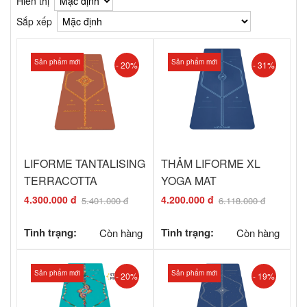
Hiển thị
Sắp xếp
Sản phẩm mới
Sản phẩm mới
- 20%
- 31%
LIFORME TANTALISING
THẢM LIFORME XL
TERRACOTTA
YOGA MAT
4.300.000 đ
4.200.000 đ
5.401.000 đ
6.118.000 đ
Tình trạng:
Còn hàng
Tình trạng:
Còn hàng
Sản phẩm mới
Sản phẩm mới
- 20%
- 19%