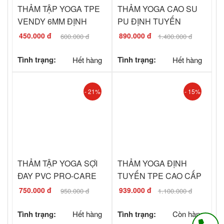
THẢM TẬP YOGA TPE
THẢM YOGA CAO SU
VENDY 6MM ĐỊNH
PU ĐỊNH TUYẾN
TUYẾN - TẶNG TÚI
SUNNY GOLD 2023
450.000 đ
890.000 đ
600.000 đ
1.400.000 đ
ĐỰNG THẢM
(TẶNG KÈM TÚI ĐỰNG
THẢM)
Tình trạng:
Hết hàng
Tình trạng:
Hết hàng
- 21%
- 15%
THẢM TẬP YOGA SỢI
THẢM YOGA ĐỊNH
ĐAY PVC PRO-CARE
TUYẾN TPE CAO CẤP
TERRA (TẶNG KÈM TÚI
PRO-CARE 6MM (TẶNG
750.000 đ
939.000 đ
950.000 đ
1.100.000 đ
ĐỰNG THẢM)
KÈM TÚI ĐỰNG THẢM
PRO-CARE)
Tình trạng:
Hết hàng
Tình trạng:
Còn hàng