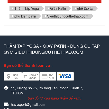
Thảm Tập Yoga
Giày Patin
ghế tập tạ
phụ kiện patin
Sieuthidungcuthethao.com
THẢM TẬP YOGA - GIÀY PATIN - DỤNG CỤ TẬP
GYM SIEUTHIDUNGCUTHETHAO.COM
Bạn có thể thanh toán với:
11, Đường số 75, Phường Tân Phong, Quận 7,
TP.HCM
Bản đồ tới cửa hàng (bấm để xem)
havysport@gmail.com