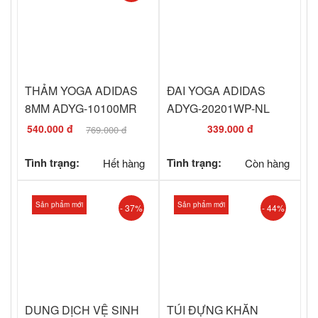
THẢM YOGA ADIDAS
ĐAI YOGA ADIDAS
8MM ADYG-10100MR
ADYG-20201WP-NL
TÍM MẬN - HÀNG
540.000 đ
339.000 đ
769.000 đ
TRƯNG BÀY
Tình trạng:
Hết hàng
Tình trạng:
Còn hàng
Sản phẩm mới
Sản phẩm mới
- 37%
- 44%
DUNG DỊCH VỆ SINH
TÚI ĐỰNG KHĂN