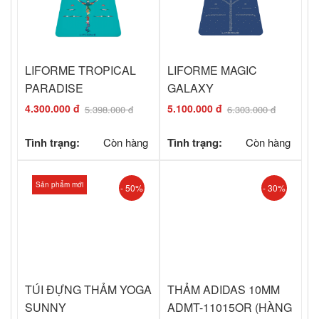
LIFORME TROPICAL
LIFORME MAGIC
PARADISE
GALAXY
4.300.000 đ
5.100.000 đ
5.398.000 đ
6.303.000 đ
Tình trạng:
Còn hàng
Tình trạng:
Còn hàng
Sản phẩm mới
- 50%
- 30%
TÚI ĐỰNG THẢM YOGA
THẢM ADIDAS 10MM
SUNNY
ADMT-11015OR (HÀNG